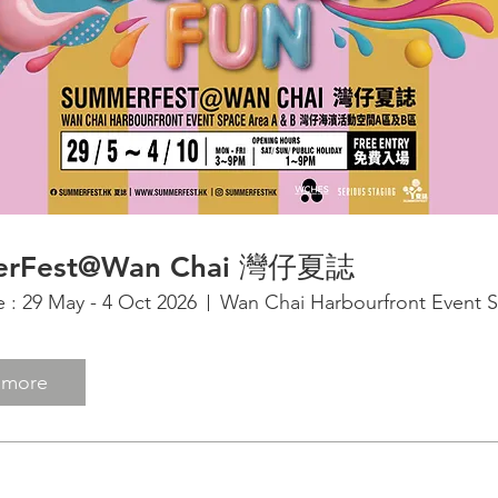
erFest@Wan Chai 灣仔夏誌
 : 29 May - 4 Oct 2026
Wan Chai Harbourfront Event 
 more