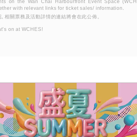
nts on the Wan Chai Harbourfront Event Space (WCHE
ther with relevant links for ticket sales/ information.
, 相關票務及活動詳情的連結將會在此公佈。
at’s on at WCHES!