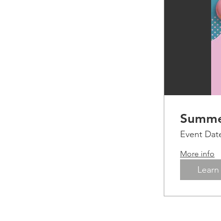
Summ
Event Date
More info
Learn